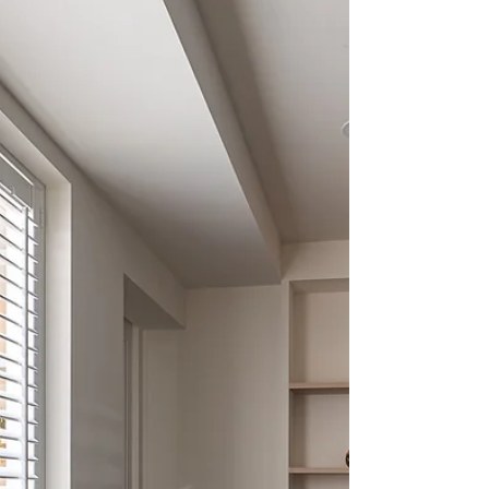
你心情的，不是牆壁的顏色，不是傢俱的品
牌，而是動線。 動線，簡單說就是你在家裡
每個動作的移動路徑。進門→放東西→換鞋→
去廚房→坐下來，這一連串的動作如果流暢，
你不會有感覺。但如果哪個環節卡住了，你每
天都在消耗情緒，卻說不清楚為什麼。 有個
客戶，她習慣進門先放包包，這是她十幾年的
習慣。但家裡掛勾的位置在玄關最裡面，要