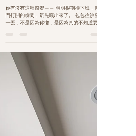
是你家的動線
你有沒有這種感覺—— 明明很期待下班，但
門打開的瞬間，氣先嘆出來了。 包包往沙發
一丟，不是因為你懶，是因為真的不知道要放
哪。鞋子踢到旁邊，因為換鞋的地方堆了其他
東西。孩子跑過來問你問題，你說「等一
下」，但你自己也不知道在等什麼。 這不是
你不夠努力。是你的家，從來沒有為「你下班
回來」這件事，準備好過。 ▍漂亮 ≠ 好住 我
做住家設計18年了。 早期我也以為，把家設
計得漂亮就夠了。業主開心，我也滿意。但後
來我發現，有一種現象一直在發生：客戶住進
去半年、一年之後，那個家又回到亂的狀態
了。 不是設計不好。是因為空間的邏輯，和
這個人真實的生活，根本沒有接上。 漂亮的
家不一定是好住的家。這是我花了很多年才真
正搞懂的事。 ▍動線，才是關鍵 家裡最影響