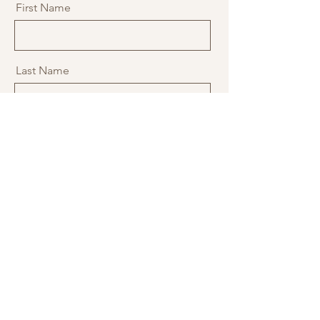
First Name
Last Name
Email
Message
Send