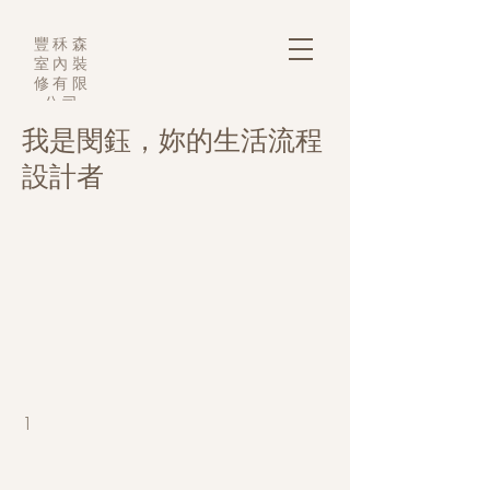
豐秝森
室內裝
修有限
公司
我是閔鈺，妳的生活流程
設計者
1